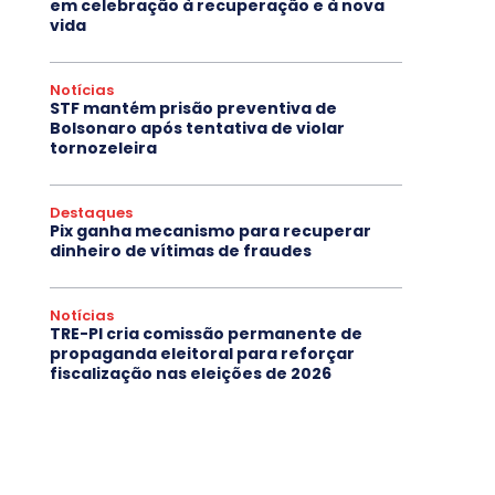
em celebração à recuperação e à nova
vida
Notícias
STF mantém prisão preventiva de
Bolsonaro após tentativa de violar
tornozeleira
Destaques
Pix ganha mecanismo para recuperar
dinheiro de vítimas de fraudes
Notícias
TRE-PI cria comissão permanente de
propaganda eleitoral para reforçar
fiscalização nas eleições de 2026