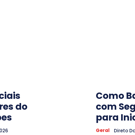
ciais
Como Ba
res do
com Seg
pes
para Ini
Geral
2026
Direto D