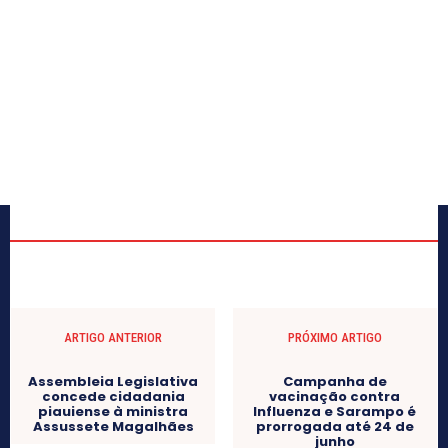
ARTIGO ANTERIOR
PRÓXIMO ARTIGO
Assembleia Legislativa
Campanha de
concede cidadania
vacinação contra
piauiense à ministra
Influenza e Sarampo é
Assussete Magalhães
prorrogada até 24 de
junho