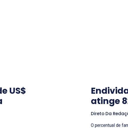
de US$
Endivid
a
atinge 
Direto Da Redaç
O percentual de fam