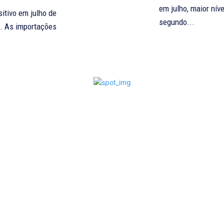
em julho, maior nív
itivo em julho de
segundo...
s. As importações