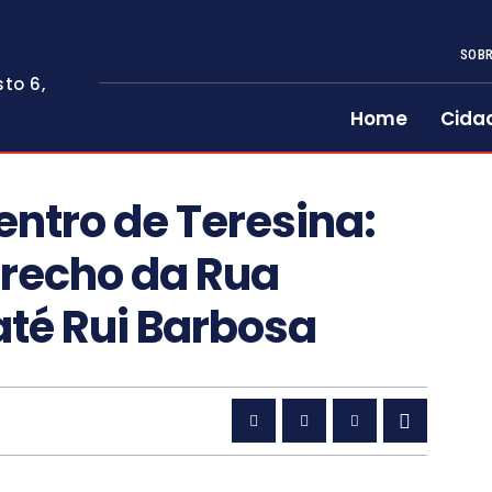
SOBR
to 6,
Home
Cida
entro de Teresina:
 trecho da Rua
até Rui Barbosa