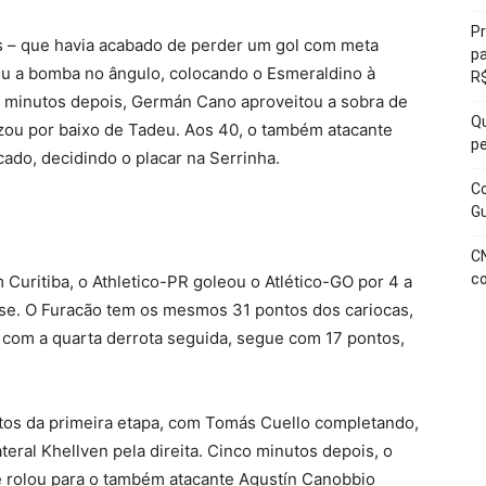
Pr
s – que havia acabado de perder um gol com meta
pa
ou a bomba no ângulo, colocando o Esmeraldino à
R$
tro minutos depois, Germán Cano aproveitou a sobra de
Qu
zou por baixo de Tadeu. Aos 40, o também atacante
pe
ado, decidindo o placar na Serrinha.
C
Gu
CN
co
 Curitiba, o Athletico-PR goleou o Atlético-GO por 4 a
nse. O Furacão tem os mesmos 31 pontos dos cariocas,
, com a quarta derrota seguida, segue com 17 pontos,
nutos da primeira etapa, com Tomás Cuello completando,
teral Khellven pela direita. Cinco minutos depois, o
 rolou para o também atacante Agustín Canobbio