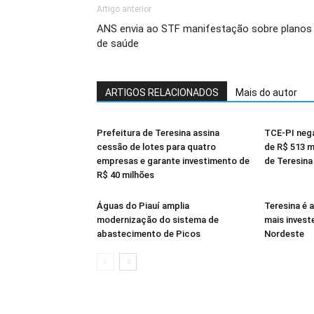
Artigo anterior
ANS envia ao STF manifestação sobre planos
de saúde
ARTIGOS RELACIONADOS
Mais do autor
Prefeitura de Teresina assina
TCE-PI nega
cessão de lotes para quatro
de R$ 513 m
empresas e garante investimento de
de Teresina
R$ 40 milhões
Águas do Piauí amplia
Teresina é a
modernização do sistema de
mais inves
abastecimento de Picos
Nordeste