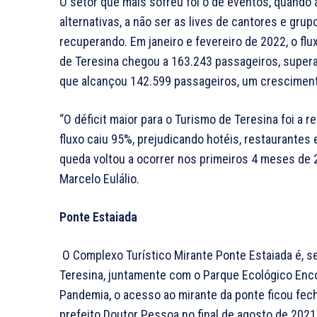
O setor que mais sofreu foi o de eventos, quando
alternativas, a não ser as lives de cantores e grup
recuperando. Em janeiro e fevereiro de 2022, o f
de Teresina chegou a 163.243 passageiros, supera
que alcançou 142.599 passageiros, um cresciment
“O déficit maior para o Turismo de Teresina foi a 
fluxo caiu 95%, prejudicando hotéis, restaurantes
queda voltou a ocorrer nos primeiros 4 meses de
Marcelo Eulálio.
Ponte Estaiada
O Complexo Turístico Mirante Ponte Estaiada é, se
Teresina, juntamente com o Parque Ecológico Enco
Pandemia, o acesso ao mirante da ponte ficou fec
prefeito Doutor Pessoa no final de agosto de 2021