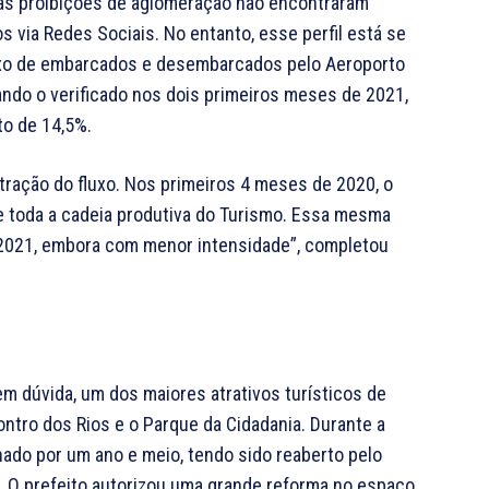
 as proibições de aglomeração não encontraram
os via Redes Sociais. No entanto, esse perfil está se
luxo de embarcados e desembarcados pelo Aeroporto
ndo o verificado nos dois primeiros meses de 2021,
o de 14,5%.
retração do fluxo. Nos primeiros 4 meses de 2020, o
 e toda a cadeia produtiva do Turismo. Essa mesma
 2021, embora com menor intensidade”, completou
m dúvida, um dos maiores atrativos turísticos de
ntro dos Rios e o Parque da Cidadania. Durante a
hado por um ano e meio, tendo sido reaberto pelo
. O prefeito autorizou uma grande reforma no espaço,