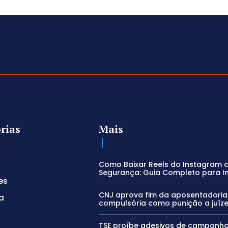
rias
Mais
Como Baixar Reels do Instagram
Segurança: Guia Completo para In
es
CNJ aprova fim da aposentadoria
a
compulsória como punição a juíz
TSE proíbe adesivos de campanh