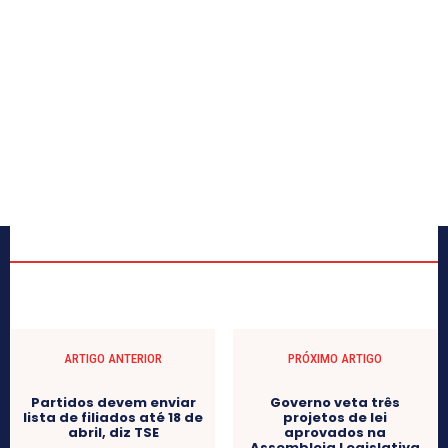
ARTIGO ANTERIOR
PRÓXIMO ARTIGO
Partidos devem enviar
Governo veta três
lista de filiados até 18 de
projetos de lei
abril, diz TSE
aprovados na
Assembleia Legislativa