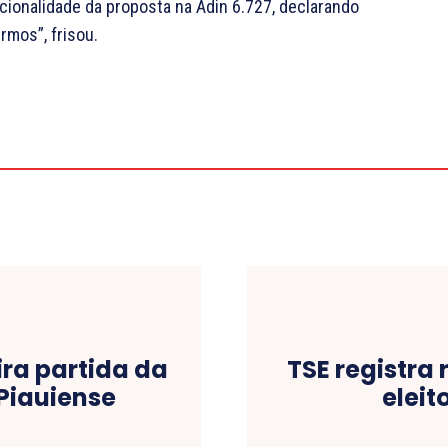
cionalidade da proposta na Adin 6.727, declarando
rmos”, frisou.
ra partida da
TSE registra
Piauiense
eleit