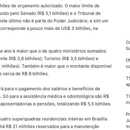
lhões de orçamento autorizado. O maior limite de
uido pelo Senado (R$ 5,1 bilhões) e o Tribunal de
ste último não é parte do Poder Judiciário, e sim um
r corresponde a pouco mais de US$ 3 bilhões, na
C
Gu
te ano é maior que o de quatro ministérios somados:
te (R$ 3,6 bilhões); Turismo (R$ 3,5 bilhões) e
CN
7 milhões). Também é maior que o montante disponível
co
e cerca de R$ 8 bilhões.
T
ap
rá para o pagamento dos salários e benefícios de
s. Só para a assistência médica e odontológica são R$
TC
mi
aposentadorias e pensões, totalizando R$ 5,5 bilhões.
P
tro superquadras residenciais inteiras em Brasília
Ju
 há R$ 21 milhões reservados para a manutenção
t