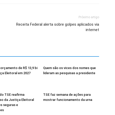
Próximo artigo
Receita Federal alerta sobre golpes aplicados via
internet
orçamento de R$ 13,9 bi
Quem são os vices dos nomes que
iça Eleitoral em 2027
lideram as pesquisas a presidente
do TSE reafirma
TSE faz semana de ações para
 da Justiça Eleitoral
mostrar funcionamento da urna
s seguras e
tes