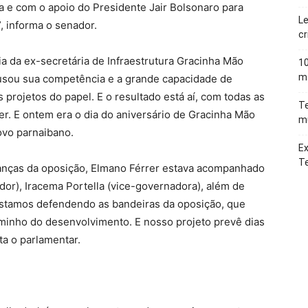
a e com o apoio do Presidente Jair Bolsonaro para
Le
, informa o senador.
cr
 da ex-secretária de Infraestrutura Gracinha Mão
10
ma
 usou sua competência e a grande capacidade de
s projetos do papel. E o resultado está aí, com todas as
Te
r. E ontem era o dia do aniversário de Gracinha Mão
mu
ovo parnaibano.
Ex
T
ranças da oposição, Elmano Férrer estava acompanhado
or), Iracema Portella (vice-governadora), além de
Estamos defendendo as bandeiras da oposição, que
aminho do desenvolvimento. E nosso projeto prevê dias
a o parlamentar.