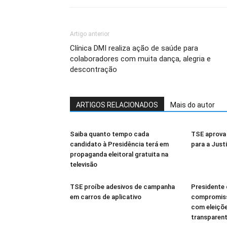
Artigo anterior
Clínica DMI realiza ação de saúde para
colaboradores com muita dança, alegria e
descontração
ARTIGOS RELACIONADOS
Mais do autor
Saiba quanto tempo cada
TSE aprova 
candidato à Presidência terá em
para a Just
propaganda eleitoral gratuita na
televisão
TSE proíbe adesivos de campanha
Presidente 
em carros de aplicativo
compromisso
com eleiçõe
transparen