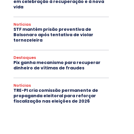
em celebração à recuperação e à nova
vida
Notícias
STF mantém prisão preventiva de
Bolsonaro após tentativa de violar
tornozeleira
Destaques
Pix ganha mecanismo para recuperar
dinheiro de vítimas de fraudes
Notícias
TRE-PI cria comissão permanente de
propaganda eleitoral para reforçar
fiscalização nas eleições de 2026