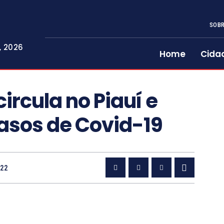
SOBR
, 2026
Home
Cida
a
ircula no Piauí e
asos de Covid-19
022