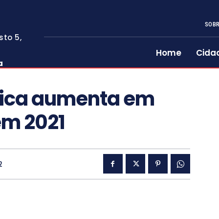
SOBR
sto 5,
Home
Cida
a
sica aumenta em
em 2021
2