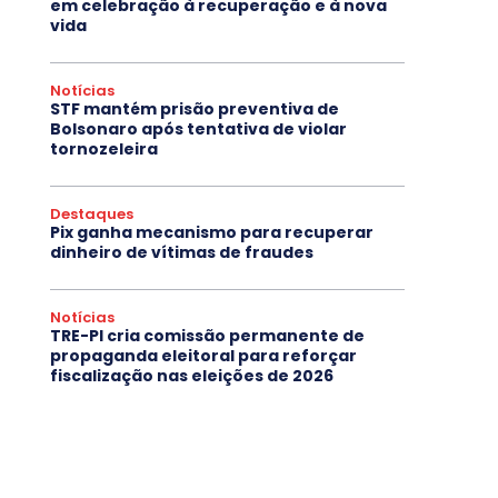
em celebração à recuperação e à nova
vida
Notícias
STF mantém prisão preventiva de
Bolsonaro após tentativa de violar
tornozeleira
Destaques
Pix ganha mecanismo para recuperar
dinheiro de vítimas de fraudes
Notícias
TRE-PI cria comissão permanente de
propaganda eleitoral para reforçar
fiscalização nas eleições de 2026