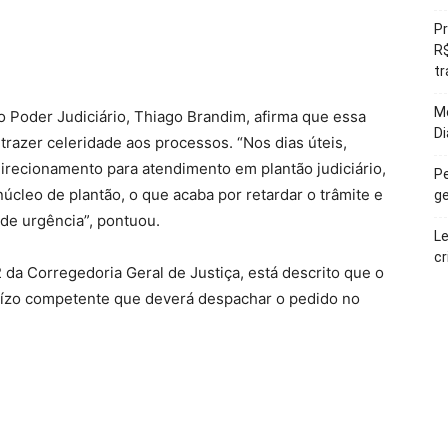
Pr
R$
tr
Mo
 Poder Judiciário, Thiago Brandim, afirma que essa
Di
 trazer celeridade aos processos. “Nos dias úteis,
irecionamento para atendimento em plantão judiciário,
Pe
núcleo de plantão, o que acaba por retardar o trâmite e
ge
de urgência”, pontuou.
Le
cr
a Corregedoria Geral de Justiça, está descrito que o
 juízo competente que deverá despachar o pedido no