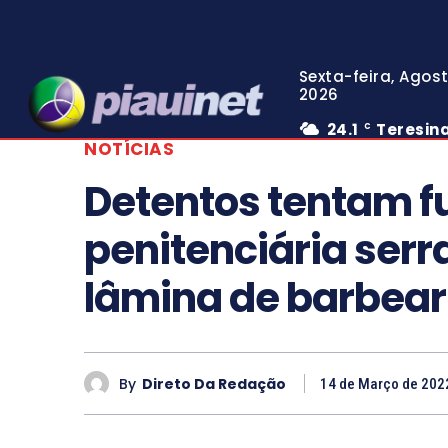
Sexta-feira, Agost
2026
24.1
Teresin
C
NOTÍCIAS
Detentos tentam fu
penitenciária ser
lâmina de barbear
By
Direto Da Redação
14 de Março de 202