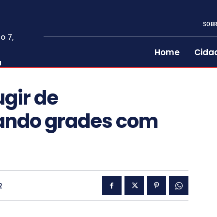
SOBR
o 7,
Home
Cida
a
gir de
rando grades com
2