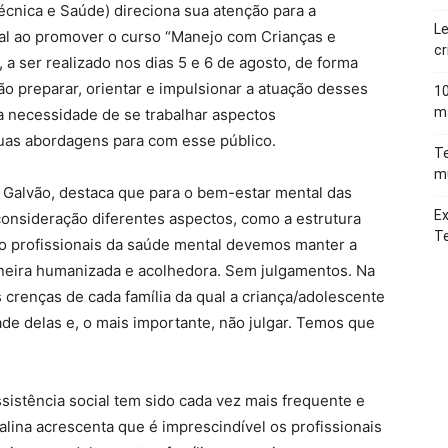
écnica e Saúde) direciona sua atenção para a
Le
tal ao promover o curso “Manejo com Crianças e
cr
a ser realizado nos dias 5 e 6 de agosto, de forma
são preparar, orientar e impulsionar a atuação desses
10
ma
 a necessidade de se trabalhar aspectos
 suas abordagens para com esse público.
Te
mu
a Galvão, destaca que para o bem-estar mental das
Ex
onsideração diferentes aspectos, como a estrutura
T
nto profissionais da saúde mental devemos manter a
aneira humanizada e acolhedora. Sem julgamentos. Na
 crenças de cada família da qual a criança/adolescente
ade delas e, o mais importante, não julgar. Temos que
ssistência social tem sido cada vez mais frequente e
lina acrescenta que é imprescindível os profissionais