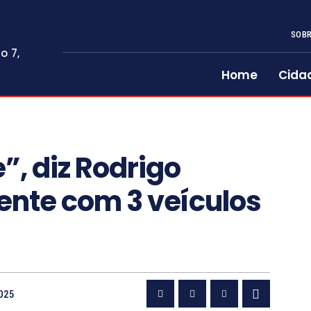
SOBR
o 7,
Home
Cida
”, diz Rodrigo
nte com 3 veículos
025