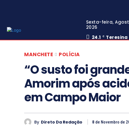
Sexta-feira, Agost
2026
24.1
Teresina
C
MANCHETE
POLÍCIA
“O susto foi grande
Amorim após acide
em Campo Maior
By
Direto Da Redação
8 de Novembro de 2