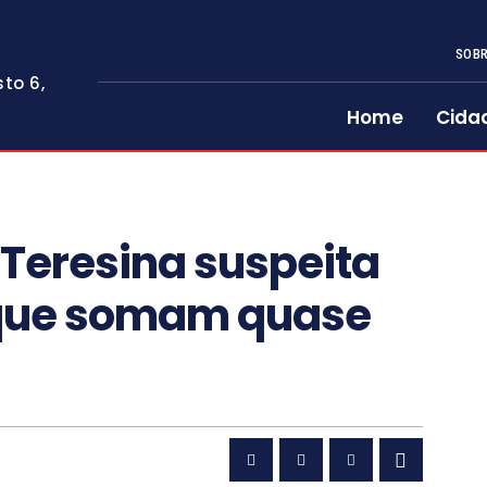
SOBR
to 6,
Home
Cida
 Teresina suspeita
 que somam quase