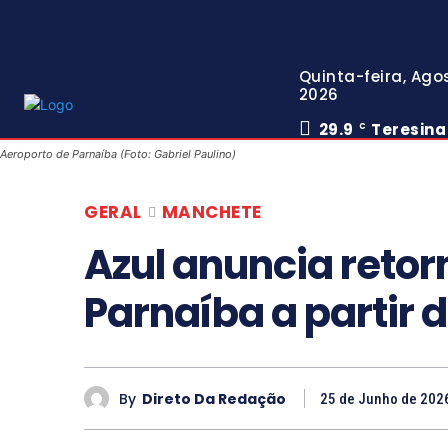
Quinta-feira, Agos
2026
29.9
Teresina
C
Aeroporto de Parnaíba (Foto: Gabriel Paulino)
GERAL
MANCHETE
Azul anuncia retor
Parnaíba a partir
By
Direto Da Redação
25 de Junho de 202