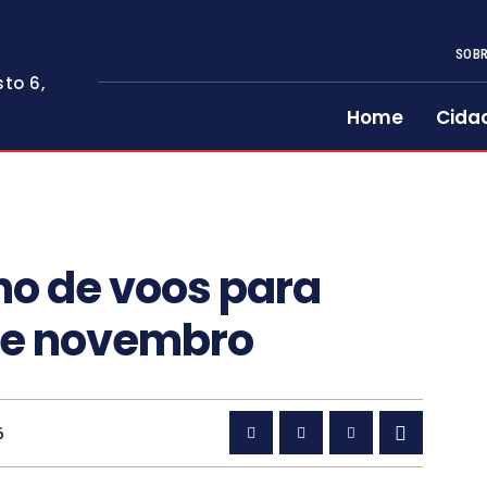
SOBR
to 6,
Home
Cida
no de voos para
 de novembro
6