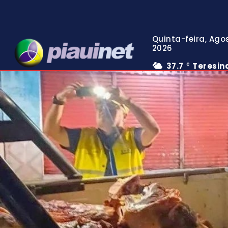
Quinta-feira, Agos
2026
37.7
Teresin
C