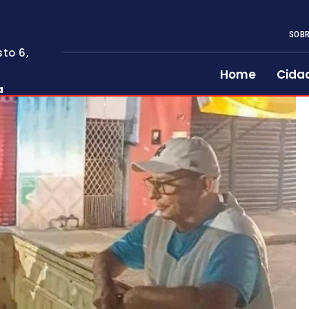
SOBR
to 6,
Home
Cida
a