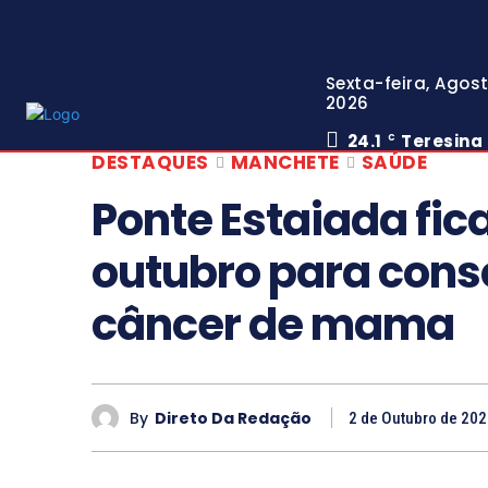
Sexta-feira, Agost
2026
24.1
Teresina
C
DESTAQUES
MANCHETE
SAÚDE
Ponte Estaiada fi
outubro para consc
câncer de mama
By
Direto Da Redação
2 de Outubro de 20