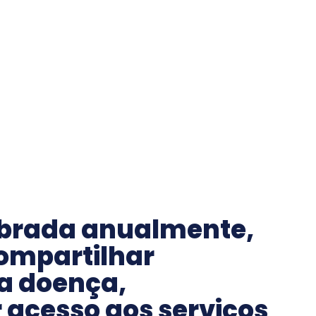
brada anualmente,
compartilhar
a doença,
 acesso aos serviços