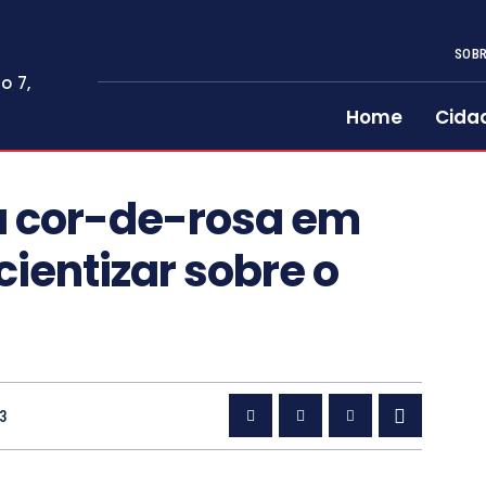
SOBR
o 7,
Home
Cida
ca cor-de-rosa em
ientizar sobre o
23