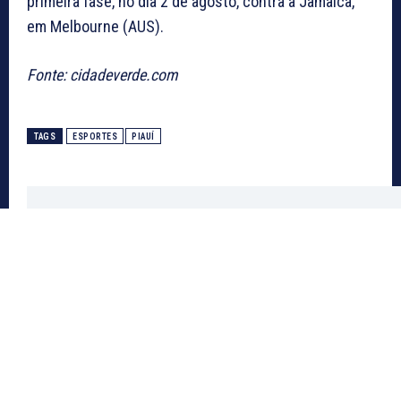
primeira fase, no dia 2 de agosto, contra a Jamaica,
em Melbourne (AUS).
Fonte: cidadeverde.com
TAGS
ESPORTES
PIAUÍ