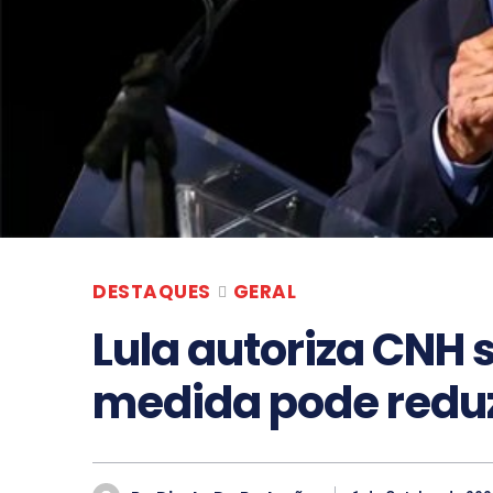
DESTAQUES
GERAL
Lula autoriza CNH
medida pode reduz