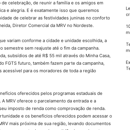
de celebração, de reunir a família e os amigos em
Le
sica e alegria. E é exatamente isso que queremos
cr
idade de celebrar as festividades juninas no conforto
meida, Diretor Comercial da MRV no Nordeste.
10
ma
ue variam conforme a cidade e unidade escolhida, a
Te
o semestre sem reajuste até o fim da campanha.
mu
da, subsídios de até R$ 55 mil através do Minha Casa,
Ex
o do FGTS futuro, também fazem parte da campanha,
T
s acessível para os moradores de toda a região
enefícios oferecidos pelos programas estaduais de
. A MRV oferece o parcelamento da entrada e a
o seu imposto de renda como comprovação de renda.
rtunidade e os benefícios oferecidos podem acessar o
 MRV mais próxima de sua região, levando documentos