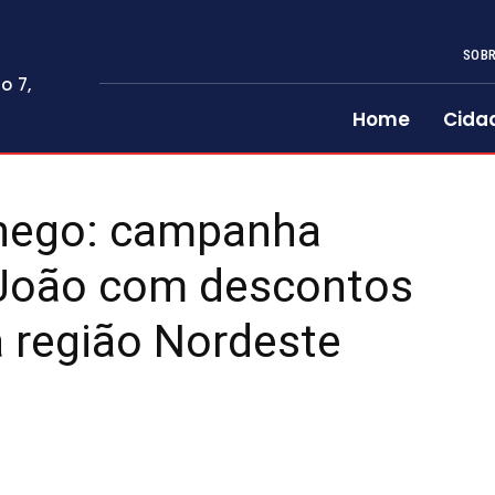
SOBR
o 7,
Home
Cida
chego: campanha
 João com descontos
a região Nordeste