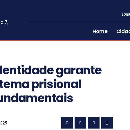
SOBR
o 7,
Home
Cida
dentidade garante
stema prisional
 fundamentais
2025