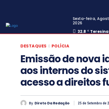
Sexta-feira, Agost
2026
32.8
Teresina
C
DESTAQUES
POLÍCIA
Emissão de nova i
aos internos do si
acesso a direitos
By
Direto Da Redação
25 de Setembro de 