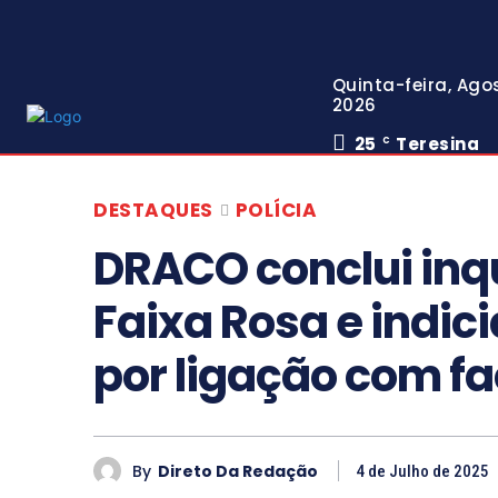
Quinta-feira, Agos
2026
25
Teresina
C
DESTAQUES
POLÍCIA
DRACO conclui inq
Faixa Rosa e indici
por ligação com f
By
Direto Da Redação
4 de Julho de 2025