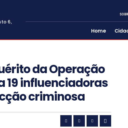
SOBR
to 6,
Home
Cida
uérito da Operação
a 19 influenciadoras
acção criminosa