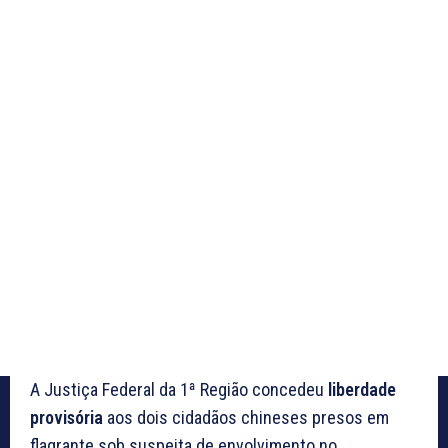
A Justiça Federal da 1ª Região concedeu
liberdade
provisória
aos dois cidadãos chineses presos em
flagrante sob suspeita de envolvimento no