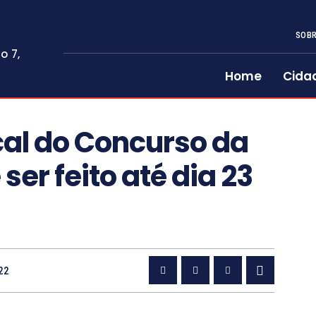
SOBR
o 7,
Home
Cida
cal do Concurso da
 ser feito até dia 23
22