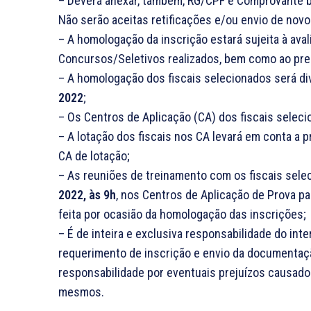
– Deverá anexar, também, RG/CPF e Comprovante ban
Não serão aceitas retificações e/ou envio de no
– A homologação da inscrição estará sujeita à ava
Concursos/Seletivos realizados, bem como ao pre
– A homologação dos fiscais selecionados será di
2022
;
– Os Centros de Aplicação (CA) dos fiscais selec
– A lotação dos fiscais nos CA levará em conta a 
CA de lotação;
– As reuniões de treinamento com os fiscais selec
2022, às 9h
, nos Centros de Aplicação de Prova 
feita por ocasião da homologação das inscrições;
– É de inteira e exclusiva responsabilidade do in
requerimento de inscrição e envio da documenta
responsabilidade por eventuais prejuízos causado
mesmos.