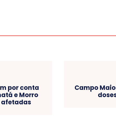
em por conta
Campo Maior 
matá e Morro
doses
 afetadas