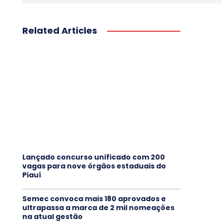
Related Articles
Lançado concurso unificado com 200
vagas para nove órgãos estaduais do
Piauí
Semec convoca mais 180 aprovados e
ultrapassa a marca de 2 mil nomeações
na atual gestão